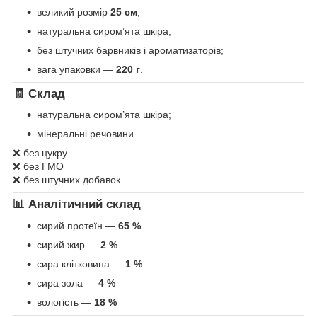
великий розмір
25 см
;
натуральна сиром’ята шкіра;
без штучних барвників і ароматизаторів;
вага упаковки —
220 г
.
🧾 Склад
натуральна сиром’ята шкіра;
мінеральні речовини.
❌ без цукру
❌ без ГМО
❌ без штучних добавок
📊 Аналітичний склад
сирий протеїн —
65 %
сирий жир —
2 %
сира клітковина —
1 %
сира зола —
4 %
вологість —
18 %