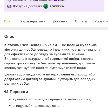
Доступна доставка
Опис
Характеристики
Доставка
Оплата
Умови п
Опис
Кісточка Trixie Denta Fun 25 см
— це
велика жувальна
кісточка для собак середніх і великих порід
, призначена
для
ефективного догляду за зубами та яснами
.
Виготовлена з
натуральної сиром’ятої шкіри
, кісточка
сприяє
тривалому та безпечному жуванню
, допомагає
зменшувати зубний наліт та підтримує свіжий подих.
Ідеальна для
щоденного використання як ласощі або
додатковий догляд за зубами
, підходить для
середніх і
великих собак
.
🐶 Переваги
жувальна кісточка для середніх та великих собак;
очищує зуби та масажує ясна;