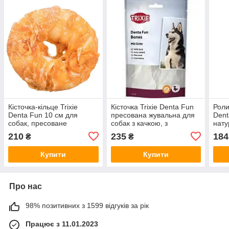
Кісточка-кільце Trixie
Кісточка Trixie Denta Fun
Роли
Denta Fun 10 см для
пресована жувальна для
Dent
собак, пресоване
собак з качкою, з
нату
жувальне з натуральної
натуральної шкіри, для
75 г 
210
235
184
₴
₴
шкіри, 110 г, арт. 31328
чищення зубів, 12 см, 120
ласо
г, 2 шт
Купити
Купити
Про нас
98% позитивних з 1599 відгуків за рік
Працює з 11.01.2023