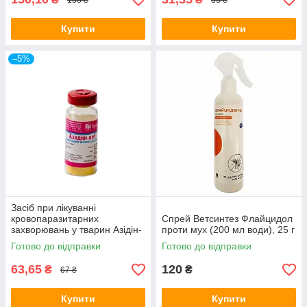
Купити
Купити
–5%
Засіб при лікуванні
кровопаразитарних
Спрей Ветсинтез Флайцидол
захворювань у тварин Азідін-
проти мух (200 мл води), 25 г
Вет 2,4 г
Готово до відправки
Готово до відправки
63,65
120
₴
₴
67 ₴
Купити
Купити