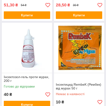
51,30
28,50
₴
₴
54 ₴
30 ₴
Купити
Купити
Інсектозол-гель проти мурах,
200 г
Інсектицид RembeK (Рембек)
Готово до відправки
від мурах 50 г
40
Немає в наявності
₴
10
₴
Купити