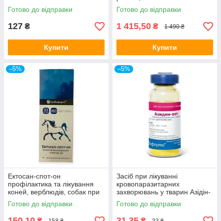
Готово до відправки
Готово до відправки
127
1 415,50
₴
₴
1 490 ₴
Купити
Купити
–5%
–5%
Ектосан-спот-он
Засіб при лікуванні
профілактика та лікування
кровопаразитарних
коней, верблюдів, собак при
захворювань у тварин Азідін-
ураженні ектопаразитами, 33
Вет 0,24 г
Готово до відправки
Готово до відправки
мл
150,10
31,35
₴
₴
158 ₴
33 ₴