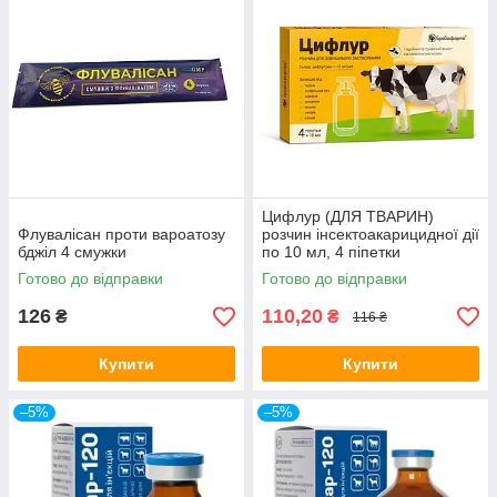
Цифлур (ДЛЯ ТВАРИН)
Флувалісан проти вароатозу
розчин інсектоакарицидної дії
бджіл 4 смужки
по 10 мл, 4 піпетки
Готово до відправки
Готово до відправки
126
110,20
₴
₴
116 ₴
Купити
Купити
–5%
–5%