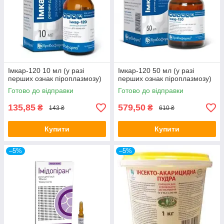
Імкар-120 10 мл (у разі
Імкар-120 50 мл (у разі
перших ознак піроплазмозу)
перших ознак піроплазмозу)
Готово до відправки
Готово до відправки
135,85
579,50
₴
₴
143 ₴
610 ₴
Купити
Купити
–5%
–5%