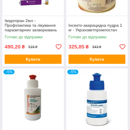
Імідопіран 2мл -
Профілактика та лікування
Інсекто-акарицидна пудра 1
паразитарних захворювань
кг - Укрзооветпромпостач
тварин - Arterium №10
Готово до відправки
Готово до відправки
490,20
325,85
₴
₴
516 ₴
343 ₴
Купити
Купити
–5%
–5%