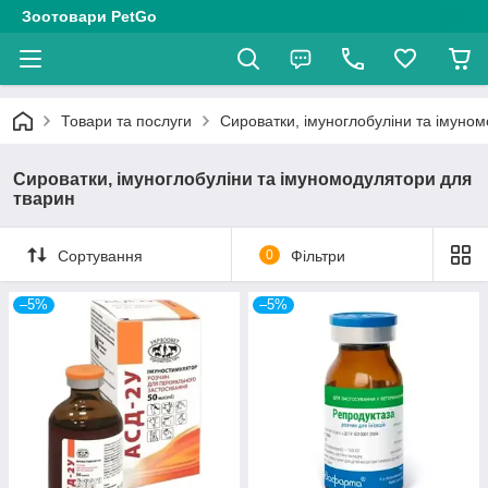
Зоотовари PetGo
Товари та послуги
Сироватки, імуноглобуліни та імуно
Сироватки, імуноглобуліни та імуномодулятори для
тварин
Сортування
0
Фільтри
–5%
–5%