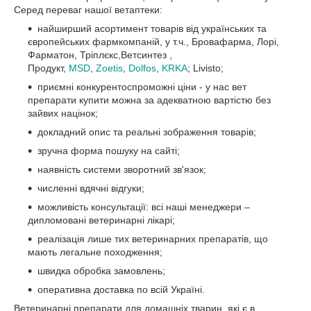
Серед переваг нашої ветаптеки:
найширший асортимент товарів від українських та
європейських фармкомпаній, у т.ч., Бровафарма, Лорі,
Фарматон, Тріплєкс,Ветсинтез ,
Продукт,
MSD
,
Zoetis
,
Dolfos
,
KRKA
; Livisto;
приємні конкурентоспроможні ціни - у нас вет
препарати купити можна за адекватною вартістю без
зайвих націнок;
докладний опис та реальні зображення товарів;
зручна форма пошуку на сайті;
наявність системи зворотний зв'язок;
численні вдячні відгуки;
можливість консультації: всі наші менеджери –
дипломовані ветеринарні лікарі;
реалізація лише тих ветеринарних препаратів, що
мають легальне походження;
швидка обробка замовлень;
оперативна доставка по всій Україні.
Ветеринарні препарати для домашніх тварин, які є в