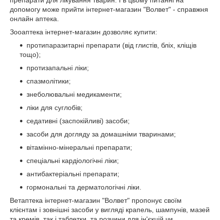
препарати для лікування тварин. І в цьому питанні на
допомогу може прийти інтернет-магазин "Волвет" - справжня
онлайн аптека.
Зооаптека інтернет-магазин дозволяє купити:
протипаразитарні препарати (від глистів, бліх, кліщів
тощо);
протизапальні ліки;
спазмолітики;
знеболювальні медикаменти;
ліки для суглобів;
седативні (заспокійливі) засоби;
засоби для догляду за домашніми тваринами;
вітамінно-мінеральні препарати;
спеціальні кардіологічні ліки;
антибактеріальні препарати;
гормональні та дерматологічні ліки.
Ветаптека інтернет-магазин "Волвет" пропонує своїм
клієнтам і зовнішні засоби у вигляді крапель, шампунів, мазей
та кремів, так і таблетки, та розчини для ін'єкцій чи