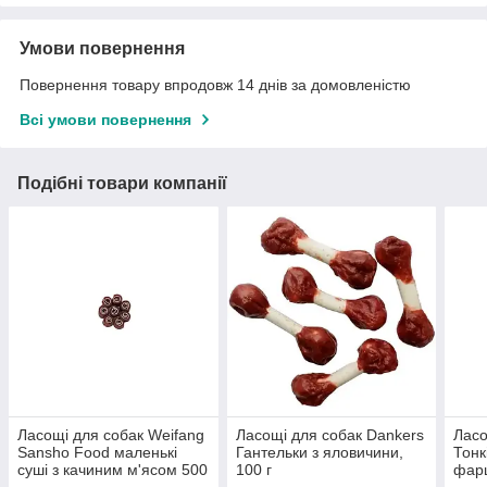
Умови повернення
Повернення товару впродовж 14 днів за домовленістю
Всі умови повернення
Подібні товари компанії
Ласощі для собак Weifang
Ласощі для собак Dankers
Ласо
Sansho Food маленькі
Гантельки з яловичини,
Тонк
суші з качиним м'ясом 500
100 г
фарш
г