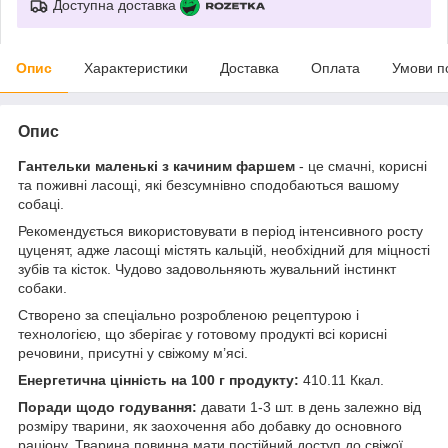
Доступна доставка
Опис
Характеристики
Доставка
Оплата
Умови п
Опис
Гантельки маленькі з качиним фаршем
- це смачні, корисні
та поживні ласощі, які безсумнівно сподобаються вашому
собаці.
Рекомендується використовувати в період інтенсивного росту
цуценят, адже ласощі містять кальцій, необхідний для міцності
зубів та кісток. Чудово задовольняють жувальний інстинкт
собаки.
Створено за спеціально розробленою рецептурою і
технологією, що зберігає у готовому продукті всі корисні
речовини, присутні у свіжому м’ясі.
Енергетична цінність на 100 г продукту:
410.11 Ккал.
Поради щодо годування:
давати 1-3 шт. в день залежно від
розміру тварини, як заохочення або добавку до основного
раціону. Тварина повинна мати постійний доступ до свіжої