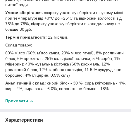
питної води.
Умови зберігання:
закриту упаковку зберігати в сухому місці
при температурі від +0°C до +25°C та відносній вологості від
75% до 78%, відкриту упаковку зберігати в холодильнику не
більше 30 діб.
Термін придатності:
12 місяців.
Склад товару:
60% м'ясо (60% м'ясо качки, 20% м'ясо птиці), 8% рослинний
білок, 6% крохмаль, 25% кальцієвої палички, 5 % сорбіт, 1%
гліцерин); 40% жувальна кісточка (60% крохмаль, 12%
рослинний білок, 12% карбонат кальцію, 11.5 % кукурудзяне
борошно, 4% гліцерин, 0.5% сіль)
Аналітичний склад:
сирий білок - 30 %, сира клітковина - 4%,
жир - 2%, сира зола - 6.0%, вологість не більше - 18%.
Приховати
Характеристики