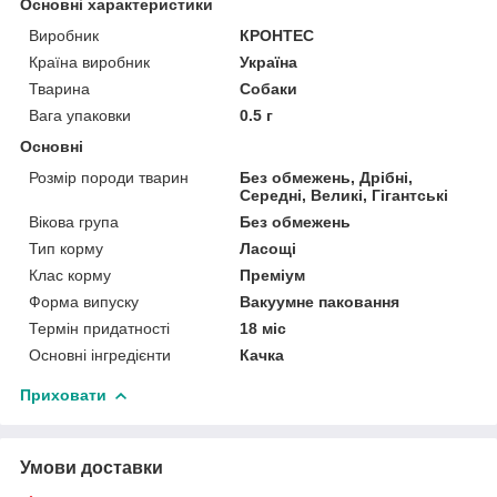
Основні характеристики
Виробник
КРОНТЕС
Країна виробник
Україна
Тварина
Собаки
Вага упаковки
0.5 г
Основні
Розмір породи тварин
Без обмежень, Дрібні,
Середні, Великі, Гігантські
Вікова група
Без обмежень
Тип корму
Ласощі
Клас корму
Преміум
Форма випуску
Вакуумне паковання
Термін придатності
18 міс
Основні інгредієнти
Качка
Приховати
Умови доставки