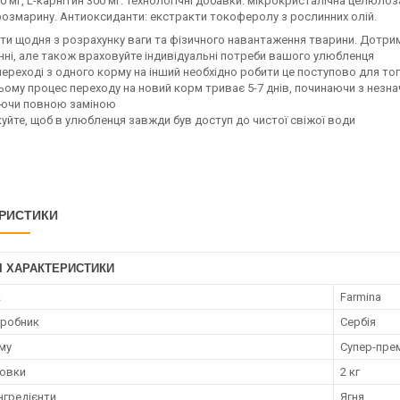
0 мг, L-карнітин 300 мг. Технологічні добавки: мікрокристалічна целюлоз
розмарину. Антиоксиданти: екстракти токоферолу з рослинних олій.
ти щодня з розрахунку ваги та фізичного навантаження тварини. Дотрим
нні, але також враховуйте індивідуальні потреби вашого улюбленця
переході з одного корму на інший необхідно робити це поступово для тог
ому процес переходу на новий корм триває 5-7 днів, починаючи з незна
уючи повною заміною
куйте, щоб в улюбленця завжди був доступ до чистої свіжої води
РИСТИКИ
І ХАРАКТЕРИСТИКИ
к
Farmina
иробник
Сербія
му
Супер-пре
ковки
2 кг
нгредієнти
Ягня