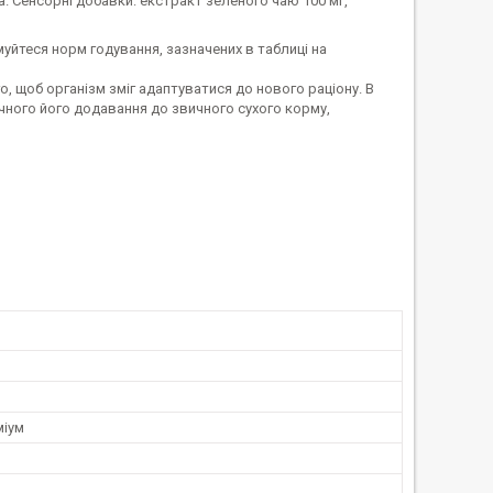
а. Сенсорні добавки: екстракт зеленого чаю 100 мг,
уйтеся норм годування, зазначених в таблиці на
о, щоб організм зміг адаптуватися до нового раціону. В
чного його додавання до звичного сухого корму,
міум