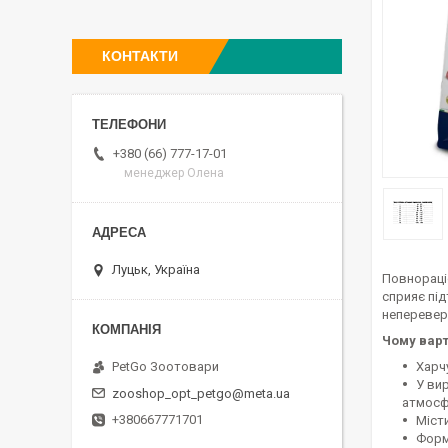
КОНТАКТИ
+380 (66) 777-17-01
менеджер Олена
Луцьк, Україна
Повнораці
сприяє пі
неперевер
Чому вар
Харч
PetGo Зоотовари
У вир
zooshop_opt_petgo@meta.ua
атмосф
+380667771701
Міст
Форм