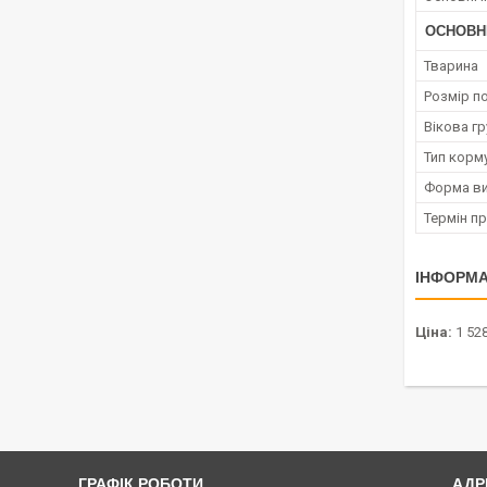
ОСНОВН
Тварина
Розмір п
Вікова гр
Тип корм
Форма ви
Термін п
ІНФОРМА
Ціна:
1 528
ГРАФІК РОБОТИ