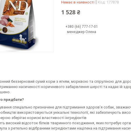
Немає в наявності
Код:
177878
1 528 ₴
+380 (66) 777-17-01
менеджер Олена
онний беззерновий сухий корм з ягням, морквою та спіруліною для дор
дтриманню насиченості коричневого забарвлення шерсті та надає їй зд
шено.
то придбати?
ування спеціально призначене для підтримання здоров’я собак, зважаюч
обництві використовуються унікальні технології, які забезпечують висок
ерою зберігає корисні властивості інгредієнтів
ить високий відсоток білків тваринного походження, яких потребує орг
ула з ретельно відібраними інгредієнтами націлена на підтримання наси