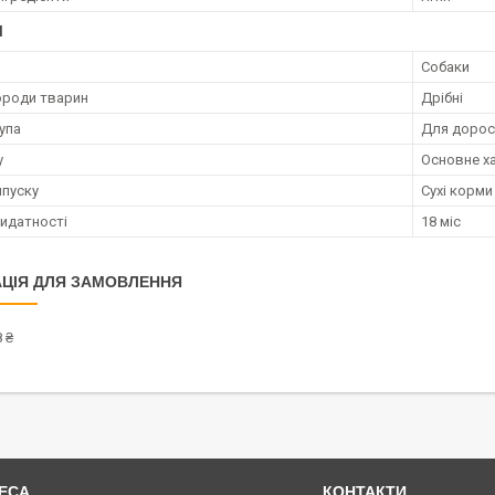
І
Собаки
ороди тварин
Дрібні
упа
Для дорос
у
Основне х
пуску
Сухі корми
ридатності
18 міс
ЦІЯ ДЛЯ ЗАМОВЛЕННЯ
 ₴