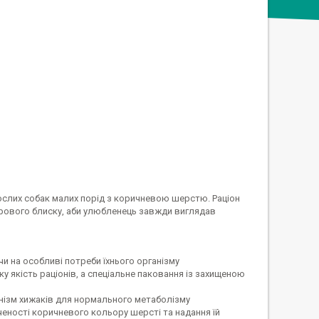
ослих собак малих порід з коричневою шерстю. Раціон
орового блиску, аби улюбленець завжди виглядав
и на особливі потреби їхнього організму
у якість раціонів, а спеціальне паковання із захищеною
анізм хижаків для нормального метаболізму
ченості коричневого кольору шерсті та надання їй