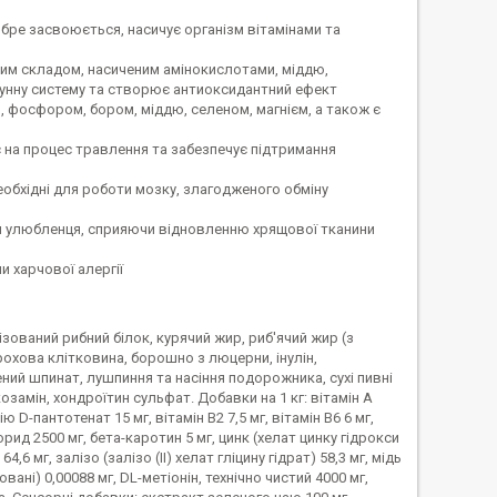
обре засвоюється, насичує організм вітамінами та
ним складом, насиченим амінокислотами, міддю,
 імунну систему та створює антиоксидантний ефект
ієм, фосфором, бором, міддю, селеном, магнієм, а також є
 на процес травлення та забезпечує підтримання
необхідні для роботи мозку, злагодженого обміну
би улюбленця, сприяючи відновленню хрящової тканини
и харчової алергії
ізований рибний білок, курячий жир, риб'ячий жир (з
орохова клітковина, борошно з люцерни, інулін,
ий шпинат, лушпиння та насіння подорожника, сухі пивні
замін, хондроїтин сульфат. Добавки на 1 кг: вітамін A
ію D-пантотенат 15 мг, вітамін B2 7,5 мг, вітамін B6 6 мг,
хлорид 2500 мг, бета-каротин 5 мг, цинк (хелат цинку гідрокси
6 мг, залізо (залізо (II) хелат гліцину гідрат) 58,3 мг, мідь
вані) 0,00088 мг, DL-метіонін, технічно чистий 4000 мг,