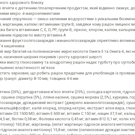
ного здорового блиску
о ягняти є дієтичним гіпоалергенним продуктом, який відмінно смакує, д
дними мікро- й макроелементами
ачений спіруліною — синьо-зеленими водоростями з унікальним біохіміч
, марганцем, калієм і вітамінами групи В, завдяки чому раціон зміцнює
а багата вітамінами С, Е, D, РР, групи В, сіркою, хлором, калієм, кальц
івним лідером по вмісту вітаміна А
вання фруктоолігосахаридів і мананолігосахаридів сприятливо впливає
’я кишечника
й жир багатий на поліненасичені жирні кислоти Омега-3 та Омега-6, які 
, насичення шкірних покривів і росту здорової шерсті
яки вмісту глюкозаміну та хондроїтину раціон надає турботу про сугло
іпшенню еластичності зв’язок
істить зернових, що робить раціон придатним для улюбленців із проявам
р гранул: діаметр 8-10 мм, товщина 4-6 мм
ятина (26%), дегідратоване м'ясо ягняти (25%), солодка картопля, гідрол
 сушена спіруліна (5%), лляне насіння, сушена морква (2,5%), куркума, г
госахариди, дріжджовий екстракт (джерело мананолiгосахаридів), сушен
икальційфосфат, калій хлорид, хлорид натрію, екстракт алое вера, глюко
ітамін D3 1500 МО, вітамін E 600 мг, вітамін C 150 мг, ніацин 37,5 мг, кальц
4,5 мг, біотин 0,38 мг, Фолієва кислота 0,45 мг, вітамін B12 0,1 мг, холін 
іоніну) 163,8 мг, марганець (хелат марганцю гідрокси аналога метіоніну) 64,
і гідрокси-аналога метіоніну) 15,8 мг, селен (селенізовані дріжджі інактиво