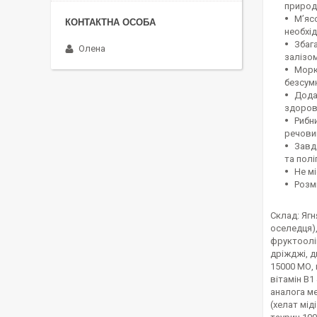
природ
М’яс
необхі
Збаг
Олена
залізом
Моркв
безсумн
Дода
здоров
Рибни
речовин
Завд
та пол
Не м
Розмі
Склад: Ягн
оселедця),
фруктоолi
дріжджі, д
15000 МО, в
вітамін B1 
аналога мет
(хелат мід