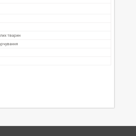
лих тварин
арчування