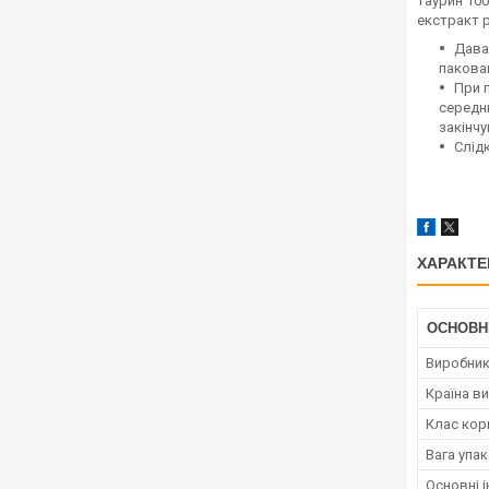
таурин 100
екстракт 
Дава
пакова
При 
середнь
закінч
Слід
ХАРАКТЕ
ОСНОВН
Виробни
Країна в
Клас кор
Вага упа
Основні і