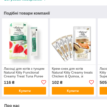
Подібні товари компанії
Ласощі для котів з тунцем
Крем-снек для котів
Ласо
Natural Kitty Functional
Natural Kitty Creamy treats
Kitt
Creamy Treat Tuna Puree
Chicken & Quinoa, зі
Supe
Urinary Care, 4 шт х 12 гр
смаком курки та кіноа,
печі
116
102
505
₴
₴
4х12г.
желе
Купити
Купити
Про нас