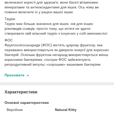
величезної користі для здоров'я; вони багаті вітамінами,
мінералами та антиоксидантами для кішок. Ось чому ви
повинні включити їх у раціон вашої кішки.
Таурін
Таурін має більше значення для кішок, ніж для інших
різновидів ссавців, просто тому, що котячі не здатні
створювати свій власний таурін з існуючих у собі амінокислот.
ФОС
Фруктоолігосахариди (ФОС) містять цукрову фруктозу, яка
переважно використовується як джерело енергії для корисних
бактерій. Оскільки фруктоза негаразд використовується менш
корисними бактеріями, сполуки ФОС забезпечують
репродуктивний імпульс «хорошим» кишковим бактеріям.
Приховати
Характеристики
Основні характеристики
Виробник
Natural Kitty