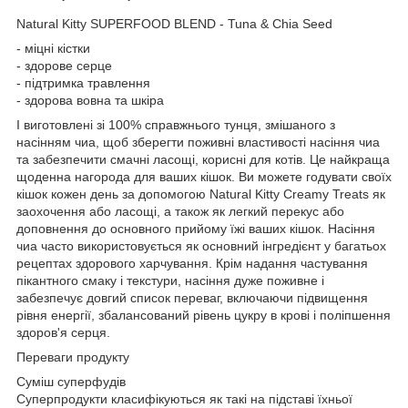
Natural Kitty SUPERFOOD BLEND - Tuna & Chia Seed
- міцні кістки
- здорове серце
- підтримка травлення
- здорова вовна та шкіра
І виготовлені зі 100% справжнього тунця, змішаного з
насінням чиа, щоб зберегти поживні властивості насіння чиа
та забезпечити смачні ласощі, корисні для котів. Це найкраща
щоденна нагорода для ваших кішок. Ви можете годувати своїх
кішок кожен день за допомогою Natural Kitty Creamy Treats як
заохочення або ласощі, а також як легкий перекус або
доповнення до основного прийому їжі ваших кішок. Насіння
чиа часто використовується як основний інгредієнт у багатьох
рецептах здорового харчування. Крім надання частування
пікантного смаку і текстури, насіння дуже поживне і
забезпечує довгий список переваг, включаючи підвищення
рівня енергії, збалансований рівень цукру в крові і поліпшення
здоров'я серця.
Переваги продукту
Суміш суперфудів
Суперпродукти класифікуються як такі на підставі їхньої