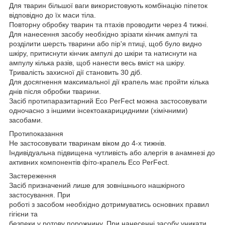
Для тварин більшої ваги використовують комбінацію піпеток
відповідно до їх маси тіла.
Повторну обробку тварин та птахів проводити через 4 тижні.
Для нанесення засобу необхідно зрізати кінчик ампулі та
розділити шерсть тварини або пір'я птиці, щоб було видно
шкіру, притиснути кінчик ампулі до шкіри та натиснути на
ампулу кілька разів, щоб нанести весь вміст на шкіру.
Тривалість захисної дії становить 30 діб.
Для досягнення максимальної дії крапель має пройти кілька
днів після обробки тварини.
Засіб протипаразитарний Eco PerFect можна застосовувати
одночасно з іншими інсектоакарицидними (хімічними)
засобами.
Протипоказання
Не застосовувати тваринам віком до 4-х тижнів.
Індивідуальна підвищена чутливість або алергія в анамнезі до
активних компонентів фіто-крапель Eco PerFect.
Застереження
Засіб призначений лише для зовнішнього нашкірного
застосування. При
роботі з засобом необхідно дотримуватись основних правил
гігієни та
безпеки у ротову порожнину. При нанесенні засобу уникати