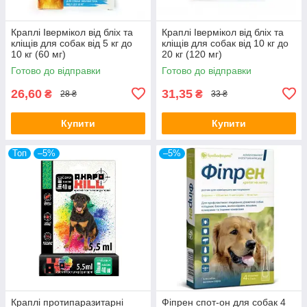
Краплі Івермікол від бліх та
Краплі Івермікол від бліх та
кліщів для собак від 5 кг до
кліщів для собак від 10 кг до
10 кг (60 мг)
20 кг (120 мг)
Готово до відправки
Готово до відправки
26,60
31,35
₴
₴
28 ₴
33 ₴
Купити
Купити
Топ
–5%
–5%
Краплі протипаразитарні
Фіпрен спот-он для собак 4