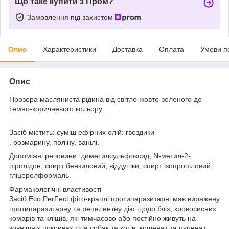
Що таке купити з Пром?
Замовлення під захистом
Опис
Характеристики
Доставка
Оплата
Умови п
Опис
Прозора масляниста рідина від світло-жовто-зеленого до
темно-коричневого кольору.
Засіб містить: суміш ефірних олій: гвоздики
, розмарину, поліну, ванілі.
Допоміжні речовини: диметилсульфоксид, N-метил-2-
піролідон, спирт бензиловий, віддушки, спирт ізопропіловий,
гліцеролформаль.
Фармакологічні властивості
Засіб Eco PerFect фіто-краплі протипаразитарні має виражену
протипаразитарну та репелентну дію щодо бліх, кровосисних
комарів та кліщів, які тимчасово або постійно живуть на
зовнішніх покривах тіла собак та котів, кошенят та цуценят,