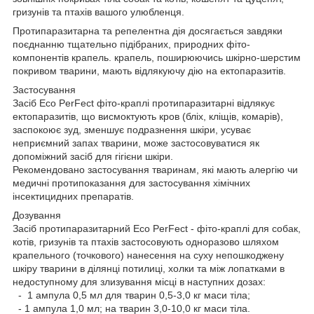
гризунів та птахів вашого улюбленця.
Протипаразитарна та репелентна дія досягається завдяки
поєднанню тщательно підібраних, природних фіто-
компонентів крапель. крапель, поширюючись шкірно-шерстим
покривом тварини, мають відлякуючу дію на ектопаразитів.
Застосування
Засіб Eco PerFect фіто-краплі протипаразитарні відлякує
ектопаразитів, що висмоктують кров (бліх, кліщів, комарів),
заспокоює зуд, зменшує подразнення шкіри, усуває
неприємний запах тварини, може застосовуватися як
допоміжний засіб для гігієни шкіри.
Рекомендовано застосування тваринам, які мають алергію чи
медичні протипоказання для застосування хімічних
інсектицидних препаратів.
Дозування
Засіб протипаразитарний Eco PerFect - фіто-краплі для собак,
котів, гризунів та птахів застосовують одноразово шляхом
крапельного (точкового) нанесення на суху непошкоджену
шкіру тварини в ділянці потилиці, холки та між лопатками в
недоступному для злизування місці в наступних дозах:
- 1 ампула 0,5 мл для тварин 0,5-3,0 кг маси тіла;
- 1 ампула 1,0 мл; на тварин 3,0-10,0 кг маси тіла.