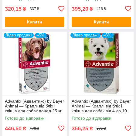
320,15
395,20
₴
₴
337 ₴
416 ₴
Купити
Купити
Лідер продаж!
–5%
Лідер продаж!
–5%
Advantix (Адвантикс) by Bayer
Advantix (Адвантикс) by Bayer
Animal — Краплі від бліх і
Animal — Краплі від бліх і
кліщів для собак понад 25 кг
кліщів для собак від 4 до 10
(1 піпетка)
кг (1 піпетка)
Готово до відправки
Готово до відправки
446,50
356,25
₴
₴
470 ₴
375 ₴