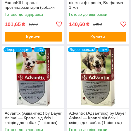
АкароKILL краплі
піпетки фіпроніл, Braфарма
протипаразитарні (собаки
1 мл
більше 40кг) ЗооХелс -
Готово до відправки
Готово до відправки
амп.5мл
101,65
140,60
₴
₴
107 ₴
148 ₴
Купити
Купити
Лідер продаж!
–5%
Лідер продаж!
–5%
Advantix (Адвантикс) by Bayer
Advantix (Адвантикс) by Bayer
Animal — Краплі від бліх і
Animal — Краплі від бліх і
кліщів для собак (1 піпетка)
кліщів для собак (1 піпетка)
до 4 кг
від 10 до 25 кг
Готово до відправки
Готово до відправки