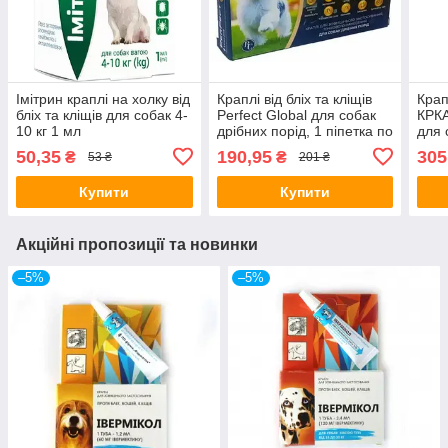
Імітрин краплі на холку від
Краплі від бліх та кліщів
Крап
бліх та кліщів для собак 4-
Perfect Global для собак
КРКА
10 кг 1 мл
дрібних порід, 1 піпетка по
для 
1,7 мл
50,35
190,95
305
₴
₴
53 ₴
201 ₴
Купити
Купити
Акційні пропозиції та новинки
–5%
–5%