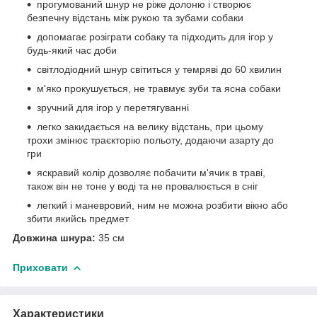
прогумований шнур не ріже долоню і створює
безпечну відстань між рукою та зубами собаки
допомагає розіграти собаку та підходить для ігор у
будь-який час доби
світлодіодний шнур світиться у темряві до 60 хвилин
м'яко прокушується, не травмує зуби та ясна собаки
зручний для ігор у перетягуванні
легко закидається на велику відстань, при цьому
трохи змінює траєкторію польоту, додаючи азарту до
гри
яскравий колір дозволяє побачити м'ячик в траві,
також він не тоне у воді та не провалюється в сніг
легкий і маневровий, ним не можна розбити вікно або
збити якийсь предмет
Довжина шнура:
35 см
Приховати
Характеристики