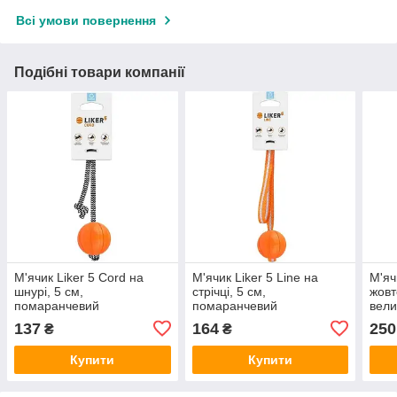
Всі умови повернення
Подібні товари компанії
М'ячик Liker 5 Cord на
М'ячик Liker 5 Line на
М'яч
шнурі, 5 см,
стрічці, 5 см,
жовт
помаранчевий
помаранчевий
вели
137
164
250
₴
₴
Купити
Купити