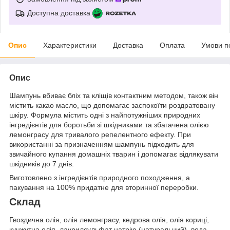
Доступна доставка
Опис
Характеристики
Доставка
Оплата
Умови п
Опис
Шампунь вбиває бліх та кліщів контактним методом, також він
містить какао масло, що допомагає заспокоїти роздратовану
шкіру. Формула містить одні з найпотужніших природних
інгредієнтів для боротьби зі шкідниками та збагачена олією
лемонграсу для тривалого репелентного ефекту. При
використанні за призначенням шампунь підходить для
звичайного купання домашніх тварин і допомагає відлякувати
шкідників до 7 днів.
Виготовлено з інгредієнтів природного походження, а
пакування на 100% придатне для вторинної переробки.
Склад
Гвоздична олія, олія лемонграсу, кедрова олія, олія кориці,
кунжутна олія, лаурилсульфат натрію (натуральний), вода,