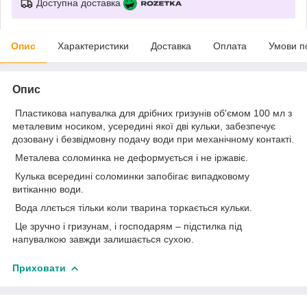
Доступна доставка
Опис
Характеристики
Доставка
Оплата
Умови п
Опис
Пластикова напувалка для дрібних гризунів об'ємом 100 мл з
металевим носиком, усередині якої дві кульки, забезпечує
дозовану і безвідмовну подачу води при механічному контакті.
Металева соломинка не деформується і не іржавіє.
Кулька всередині соломинки запобігає випадковому
витіканню води.
Вода ллється тільки коли тварина торкається кульки.
Це зручно і гризунам, і господарям – підстилка під
напувалкою завжди залишається сухою.
Приховати