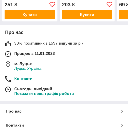
подорожей (кольори в
подорожей (кольори в
251
203
69
₴
₴
асортименті)
асортименті)
Купити
Купити
Про нас
98% позитивних з 1597 відгуків за рік
Працює з 11.01.2023
м. Луцьк
Луцьк, Україна
Контакти
Сьогодні вихідний
Показати весь графік роботи
Про нас
Контакти