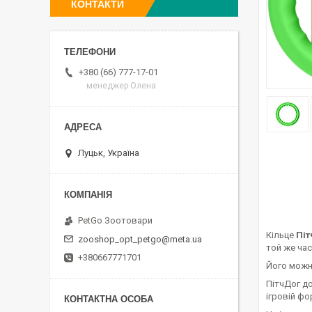
КОНТАКТИ
+380 (66) 777-17-01
менеджер Олена
Луцьк, Україна
PetGo Зоотовари
Кільце
Піт
zooshop_opt_petgo@meta.ua
той же час
+380667771701
Його можна
ПітчДог до
ігровій фо