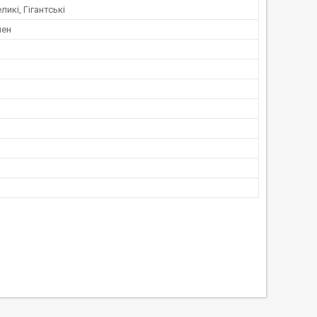
ликі, Гігантські
лен