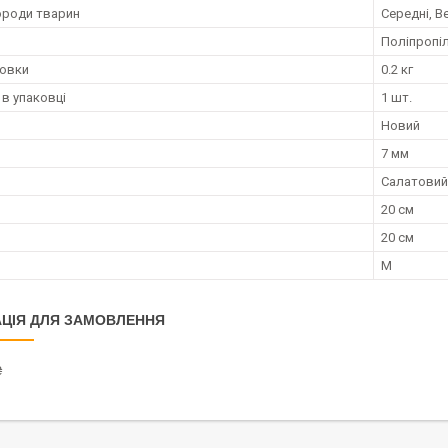
ороди тварин
Середні, Ве
Поліпропі
ковки
0.2 кг
 в упаковці
1 шт.
Новий
7 мм
Салатовий
20 см
20 см
M
ЦІЯ ДЛЯ ЗАМОВЛЕННЯ
₴