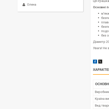
Ця іграшка
Олена
Основні п
м'яки
безпе
плав
безп
подо
без з
Діаметр 2
Увага! Не 
ХАРАКТЕ
ОСНОВН
Виробни
Країна в
Вид твар