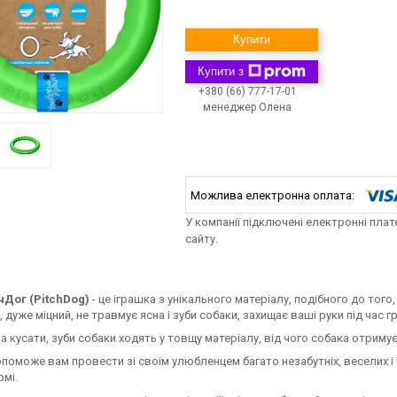
Купити
Купити з
+380 (66) 777-17-01
менеджер Олена
У компанії підключені електронні пла
сайту.
чДог (PitchDog)
- це іграшка з унікального матеріалу, подібного до того,
, дуже міцний, не травмує ясна і зуби собаки, захищає ваші руки під час г
 кусати, зуби собаки ходять у товщу матеріалу, від чого собака отрим
поможе вам провести зі своїм улюбленцем багато незабутніх, веселих і 
рмі.