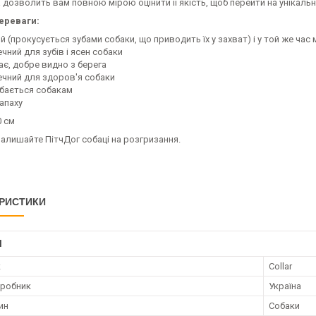
 дозволить вам повною мірою оцінити її якість, щоб перейти на унікальн
ереваги:
й (прокусується зубами собаки, що приводить їх у захват) і у той же час 
чний для зубів і ясен собаки
ає, добре видно з берега
ечний для здоров'я собаки
бається собакам
апаху
0 см
залишайте ПітчДог собаці на розгризання.
РИСТИКИ
І
к
Collar
иробник
Україна
ин
Собаки