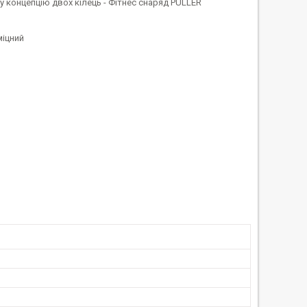
у концепцію двох кілець - Фітнес снаряд PULLER
міцний