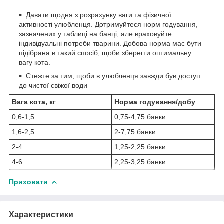
Давати щодня з розрахунку ваги та фізичної
активності улюбленця. Дотримуйтеся норм годування,
зазначених у таблиці на банці, але враховуйте
індивідуальні потреби тварини. Добова норма має бути
підібрана в такий спосіб, щоби зберегти оптимальну
вагу кота.
Стежте за тим, щоби в улюбленця завжди був доступ
до чистої свіжої води
Вага кота, кг
Норма годування/добу
0,6-1,5
0,75-4,75 банки
1,6-2,5
2-7,75 банки
2-4
1,25-2,25 банки
4-6
2,25-3,25 банки
Приховати
Характеристики