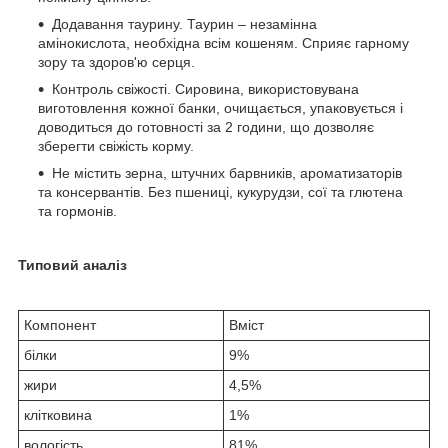
Додавання таурину. Таурин – незамінна
амінокислота, необхідна всім кошеням. Сприяє гарному
зору та здоров'ю серця.
Контроль свіжості. Сировина, використовувана
виготовлення кожної банки, очищається, упаковується і
доводиться до готовності за 2 години, що дозволяє
зберегти свіжість корму.
Не містить зерна, штучних барвників, ароматизаторів
та консервантів. Без пшениці, кукурудзи, сої та глютена
та гормонів.
Типовий аналіз
Компонент
Вміст
білки
9%
жири
4,5%
клітковина
1%
вологість
81%