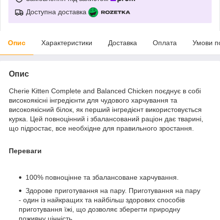
Доступна доставка
Опис
Характеристики
Доставка
Оплата
Умови п
Опис
Cherie Kitten Complete and Balanced Chicken поєднує в собі
високоякісні інгредієнти для чудового харчування та
високоякісний білок, як перший інгредієнт використовується
курка. Цей повноцінний і збалансований раціон дає тварині,
що підростає, все необхідне для правильного зростання.
Переваги
100% повноцінне та збалансоване харчування.
Здорове приготування на пару. Приготування на пару
- один із найкращих та найбільш здорових способів
приготування їжі, що дозволяє зберегти природну
поживну цінність.