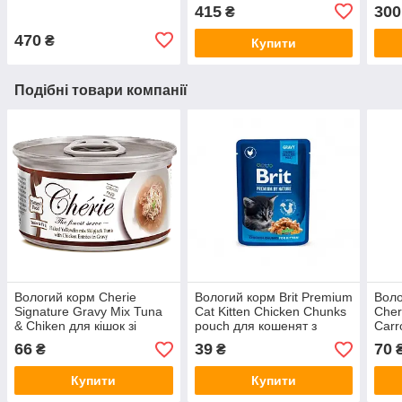
котячого туалету, 5 л
Carp
415
300
₴
Sensi
470
₴
Купити
Подібні товари компанії
Вологий корм Cherie
Вологий корм Brit Premium
Воло
Signature Gravy Mix Tuna
Cat Kitten Chicken Chunks
Cher
& Chiken для кішок зі
pouch для кошенят з
Carr
шматочками тунця та
куркою 100 г
тунц
66
39
70
₴
₴
курки в соусі, 80 г
для 
Купити
Купити