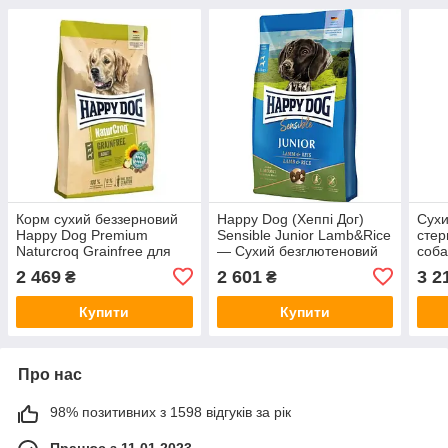
Корм сухий беззерновий
Happy Dog (Хеппі Дог)
Сухи
Happy Dog Premium
Sensible Junior Lamb&Rice
стер
Naturcroq Grainfree для
— Сухий безглютеновий
соба
дорослих собак з птахом
корм із ягням і рисом для
Happ
2 469
2 601
3 2
₴
₴
та лососем 11 кг
цуценят 7-18 м
Tosc
лосо
Купити
Купити
Про нас
98% позитивних з 1598 відгуків за рік
Працює з 11.01.2023