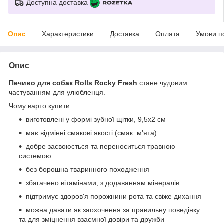
Доступна доставка
Опис
Характеристики
Доставка
Оплата
Умови п
Опис
Печиво для собак Rolls Rocky Fresh
стане чудовим
частуванням для улюбленця.
Чому варто купити:
виготовлені у формі зубної щітки, 9,5х2 см
має відмінні смакові якості (смак: м'ята)
добре засвоюється та переноситься травною
системою
без борошна тваринного походження
збагачено вітамінами, з додаванням мінералів
підтримує здоров'я порожнини рота та свіже дихання
можна давати як заохочення за правильну поведінку
та для зміцнення взаємної довіри та дружби