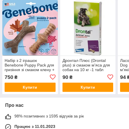
Набір з 2 іграшок
Дронтал Плюс (Drontal
Ласо
Benebone Puppy Pack для
plus) зі смаком м'яса для
Dog 
гризіння зі смаком клену +
собак на 10 кг -1 табл
м'як
бекону для цуценят вагою
крол
750
90
94
₴
₴
до 7 кг
Купити
Купити
Про нас
98% позитивних з 1595 відгуків за рік
Працює з 11.01.2023