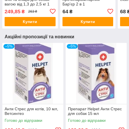
вагою від 1,3 до 2,5 кг 1
Бар'єр 2 в 1
таблетка
універсальний для
249,85
64
68
₴
₴
263 ₴
кошенят та цуценят, 200
мл
Купити
Купити
Акційні пропозиції та новинки
–5%
–5%
Анти Стрес для котів, 10 мл,
Препарат Helpet Анти Стрес
Ветсинтез
для собак 15 мл
Готово до відправки
Готово до відправки