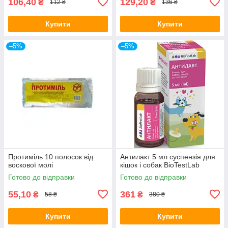
106,40
129,20
₴
₴
112 ₴
136 ₴
Купити
Купити
–5%
–5%
Протиміль 10 полосок від
Антилакт 5 мл суспензія для
воскової молі
кішок і собак BioTestLab
Готово до відправки
Готово до відправки
55,10
361
₴
₴
58 ₴
380 ₴
Купити
Купити