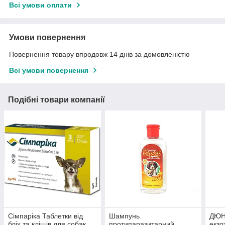
Всі умови оплати
Умови повернення
Повернення товару впродовж 14 днів за домовленістю
Всі умови повернення
Подібні товари компанії
Сімпаріка Таблетки від
Шампунь
ДЮНА
бліх та кліщів для собак
протипаразитарний
екзо