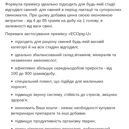
Формула преміксу ідеально підходить для будь-якій стадії
відгодівлі свиней, для свиней в період лактації та супоросних
свиноматок. При цьому добавка цінна своєю економною
витратою - від 4 до 85 грамів на добу на 1 голову, в
залежності від ваги свині.
Переваги застосування преміксу «EСОpig-U»
підходить для раціону свиней будь-якій ваговій
категорії й на всіх стадіях відгодівлі;
ідеально збалансований склад вітамінів, мінералів та
незамінних амінокислот;
ефективно збільшує середньодобові прирости - від
100 до 900 грамів/добу;
спеціальний помел, що підійде для маленьких
поросят;
підвищує імунну систему, стійкість до стресів, зміцнює
здоров'я;
економить Ваші кошти - немає необхідності купувати
ветеринарні препарати та інші добавки;
підвищує продуктивність організму тварин;
кожен кілограм преміксу проходить лабораторний