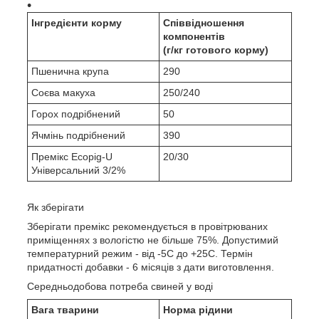
Інгредієнти корму
Співвідношення
компонентів
(г/кг готового корму)
Пшенична крупа
290
Соєва макуха
250/240
Горох подрібнений
50
Ячмінь подрібнений
390
Премікс Ecopig-U
20/30
Універсальний 3/2%
Як зберігати
Зберігати премікс рекомендується в провітрюваних
приміщеннях з вологістю не більше 75%. Допустимий
температурний режим - від -5С до +25С. Термін
придатності добавки - 6 місяців з дати виготовлення.
Середньодобова потреба свиней у воді
Вага тварини
Норма рідини