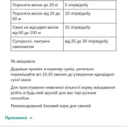
Поросята вагою до 20 кг
5 літрів/добу
Поросята вагою від 20 до
10 літрів/добу
60 кг
Свині на відгодівлі вагою
15 літрів/добу
від 60 до 100 кг
Супоросні, лактуючі
від 25 до 30 літрів/добу
свиноматки
Як змішувати
Додавши премікс в кормову суміш, ретельно
перемішайте всі 15-20 хвилин до утворення однорідної
сухої маси.
Для приготування невеликої кількості корму змішування
робіть в будь-якій зручній для вас тарі ручним
способом.
Рекомендований базовий корм для свиней
Приховати