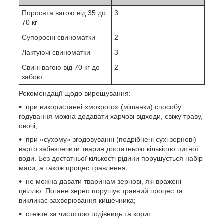
Поросята вагою від 35 до
3
70 кг
Супоросні свиноматки
2
Лактуючі свиноматки
3
Свині вагою від 70 кг до
2
забою
Рекомендації щодо вирощування:
при використанні «мокрого» (мішанки) способу
годування можна додавати харчові відходи, свіжу траву,
овочі;
при «сухому» згодовуванні (подрібнені сухі зернові)
варто забезпечити тварин достатньою кількістю питної
води. Без достатньої кількості рідини порушується набір
маси, а також процес травлення;
не можна давати тваринам зернові, які вражені
цвіллю. Погане зерно порушує травний процес та
викликає захворювання кишечника;
стежте за чистотою годівниць та корит.