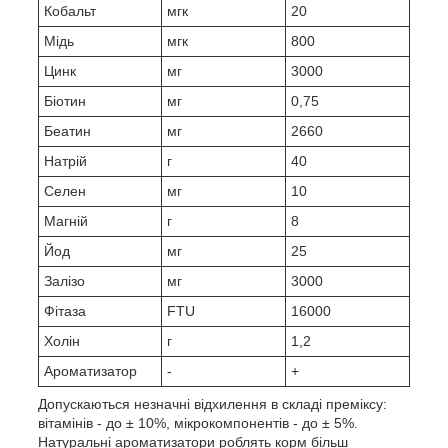
Кобальт
мгк
20
Мідь
мгк
800
Цинк
мг
3000
Біотин
мг
0,75
Беатин
мг
2660
Натрій
г
40
Селен
мг
10
Магній
г
8
Йод
мг
25
Залізо
мг
3000
Фітаза
FTU
16000
Холін
г
1,2
Ароматизатор
-
+
Допускаються незначні відхилення в складі преміксу:
вітамінів - до ± 10%, мікрокомпонентів - до ± 5%.
Натуральні ароматизатори роблять корм більш