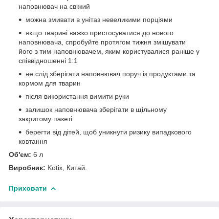
наповнювач на свіжий
можна змивати в унітаз невеликими порціями
якщо тварині важко пристосуватися до нового
наповнювача, спробуйте протягом тижня змішувати
його з тим наповнювачем, яким користувалися раніше у
співвідношенні 1:1
не слід зберігати наповнювач поруч із продуктами та
кормом для тварин
після використання вимити руки
залишок наповнювача зберігати в щільному
закритому пакеті
берегти від дітей, щоб уникнути ризику випадкового
ковтання
Об'єм:
6 л
Виробник:
Kotix, Китай.
Приховати