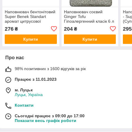
Наповнювач бентонітовий
Наповнювач соєвий
Напо
Super Benek Standart
Ginger Tofu
- Su
аромат цитрусової
Гіпоалергенний класік 6 л
(Суп
свіжості 5л
Анти
276
204
295
₴
₴
Купити
Купити
Про нас
98% позитивних з 1600 відгуків за рік
Працює з 11.01.2023
м. Луцьк
Луцьк, Україна
Контакти
Сьогодні працює з 09:00 до 17:00
Показати весь графік роботи