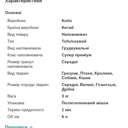
Характеристики
Основні
Виробник
Kotix
Країна виробник
Китай
Вид товару
Наповнювач
Тип
Tofu/соєвий
Вид наповнювача
Грудкувальні
Клас наповнювача
Супер преміум
Розмір гранул
Середні
наповнювача
Вид тварин
Гризуни, Птахи, Кролики,
Собаки, Кішки
Розмір породи тварин
Середні, Великі, Гігантські,
Дрібні
Вага
3 кг
Упаковка
Поліетиленовий мішок
Термін придатності
1 міс
Об`єм
6 л
Приховати