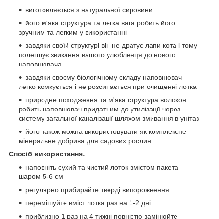
виготовляється з натуральної сировини
його м'яка структура та легка вага робить його
зручним та легким у використанні
завдяки своїй структурі він не дратує лапи кота і тому
полегшує звикання вашого улюбленця до нового
наповнювача
завдяки своєму біологічному складу наповнювач
легко комкується і не розсипається при очищенні лотка
природне походження та м'яка структура волокон
робить наповнювач придатним до утилізації через
систему загальної каналізації шляхом змивання в унітаз
його також можна використовувати як комплексне
мінеральне добрива для садових рослин
Спосіб використання:
наповніть сухий та чистий лоток вмістом пакета
шаром 5-6 см
регулярно прибирайте тверді випорожнення
перемішуйте вміст лотка раз на 1-2 дні
приблизно 1 раз на 4 тижні повністю замінюйте