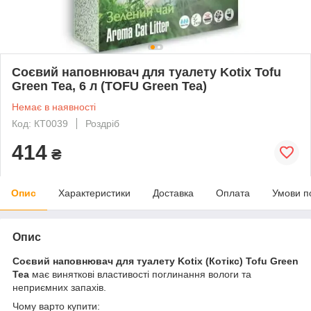
Соєвий наповнювач для туалету Kotix Tofu
Green Tea, 6 л (TOFU Green Tea)
Немає в наявності
Код: КТ0039
Роздріб
414
₴
Опис
Характеристики
Доставка
Оплата
Умови п
Опис
Соєвий наповнювач для туалету Kotix (Котікс) Tofu Green
Tea
має виняткові властивості поглинання вологи та
неприємних запахів.
Чому варто купити: