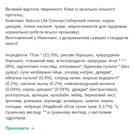
Великий відсоток тваринного білка із загальної кількості
протеїну;
Комплекс Natural Life Concept (яблучний пектин, корінь
цикорію, лляне насіння, трави, мікроелементи для підтримки
нормальної роботи всього організму).
Виготовлений у Німеччині, з дотриманням суворих стандартів
якості!
Інгредієнти: Птах * (21,0%), рисове борошно, кукурудзяне
борошно, пташиний жир, м'ясопродукти, кукурудза, ягня * * *
(8%), картопляні пластівці, клітковина*, бурякова пульпа * (без
цукру), сухе незбиране яйце, хлорид натрію, дріжджі*,
яблучна пульпа* (0,4%), хлорид калію, морські водорості*
(0,2%), насіння льону (0,2%), новозеландський молюск
(0,04%), корінь цикорію* (0,04%), дріжджі* (екстраговані),
розторопша, артишок, кульбаби, імбир, березовий лист,
кропива, ромашка, коріандр, розмарин, шавлія, корінь
солодки, чебрецю (Надійний об'єм сухих трав: 0,17%). *у
сушеному вигляді, ** в сушеному вигляді, з частковим
гідролізом.
Приховати