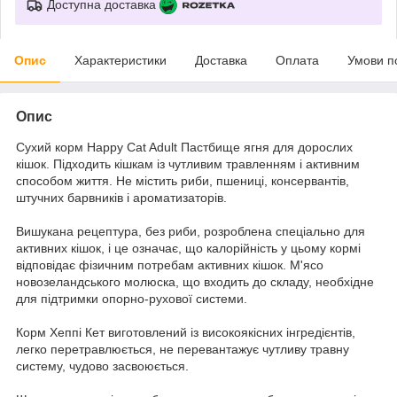
Доступна доставка
Опис
Характеристики
Доставка
Оплата
Умови п
Опис
Сухий корм Happy Cat Adult Пастбище ягня для дорослих
кішок. Підходить кішкам із чутливим травленням і активним
способом життя. Не містить риби, пшениці, консервантів,
штучних барвників і ароматизаторів.
Вишукана рецептура, без риби, розроблена спеціально для
активних кішок, і це означає, що калорійність у цьому кормі
відповідає фізичним потребам активних кішок. М'ясо
новозеландського молюска, що входить до складу, необхідне
для підтримки опорно-рухової системи.
Корм Хеппі Кет виготовлений із високоякісних інгредієнтів,
легко перетравлюється, не перевантажує чутливу травну
систему, чудово засвоюється.