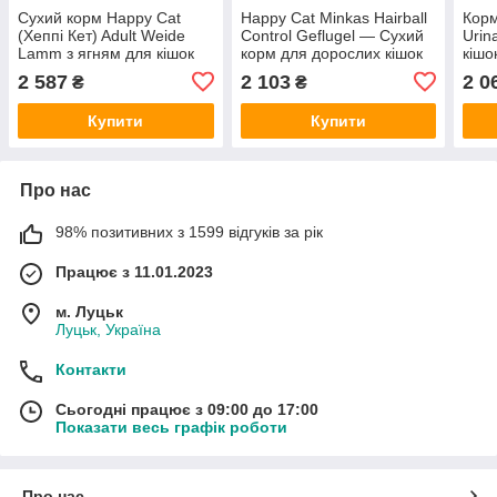
Сухий корм Happy Cat
Happy Cat Minkas Hairball
Корм
(Хеппі Кет) Adult Weide
Control Geflugel — Сухий
Urin
Lamm з ягням для кішок
корм для дорослих кішок
кішо
10 кг
для виведення шерсті, 10
сечо
2 587
2 103
2 0
₴
₴
кг
птиц
Купити
Купити
Про нас
98% позитивних з 1599 відгуків за рік
Працює з 11.01.2023
м. Луцьк
Луцьк, Україна
Контакти
Сьогодні працює з 09:00 до 17:00
Показати весь графік роботи
Про нас