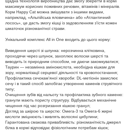
Щадна технологія виробництва дає змогу зберегти в кормі
максимум корисних поживних речовин, вітамінів і мінералів.
Корм Happy Cat можна змішувати з іншими видами,
наприклад, «Альпійська яловичина» або «Атлантичний
лосось», це дасть змогу кішці із задоволенням з'їсти кожен
шматочок різноманітної страви.
Унікальний комплекс All in One входить до цього корму:
Виведення шерсті зі шлунка: нерозчинна клітковина,
проходячи через шлунок, захоплює волоски шерсті та
виводить їх природним способом, не даючи закомкуватися;
Таурин — незамінна амінокислота, необхідна кішкам для
зору, нормалізації серцевої діяльності та кровопостачання;
Профілактика сечокам'яної хвороби: DL-метіонін закислює
сечу і в такий спосіб запобігає утворенню каменів струвітного
типу;
Очищення зубів від нальоту та профілактика зубного каменю:
гранули мають пористу структуру. Відбувається механічне
чищення під час розгризання кішкою гранул;
Догляд за шкірою та шерстю: Омега-3 та Омега-6 жирні
кислоти зміцнюють і живлять волосяні цибулини;
Гарантована смакова привабливість: різноманітність джерел
білка в кормі відповідає фізіологічним потребам кішок;