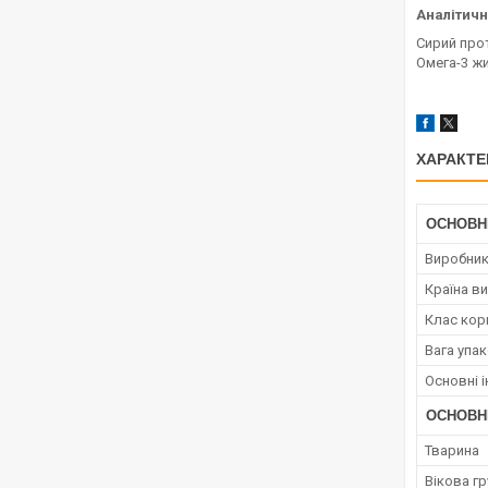
Аналітичн
Сирий прот
Омега-3 ж
ХАРАКТЕ
ОСНОВН
Виробни
Країна в
Клас кор
Вага упа
Основні і
ОСНОВН
Тварина
Вікова гр