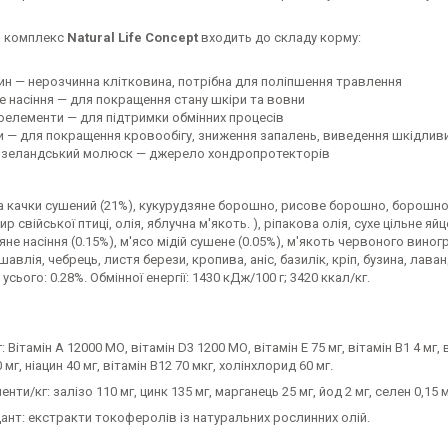
й комплекс
Natural Life Concept
входить до складу корму:
ин — нерозчинна клітковина, потрібна для поліпшення травлення
е насіння — для покращення стану шкіри та вовни
оелементи — для підтримки обмінних процесів
и — для покращення кровообігу, зниження запалень, виведення шкідливи
зеландський молюск — джерело хондропротекторів
а качки сушений (21%), кукурудзяне борошно, рисове борошно, борошно л
ир свійської птиці, олія, яблучна м'якоть. ), ріпакова олія, сухе цільне 
ляне насіння (0.15%), м'ясо мідій сушене (0.05%), м'якоть червоного виног
авлія, чебрець, листя берези, кропива, аніс, базилік, кріп, бузина, лав
усього: 0.28%. Обмінної енергії: 1430 кДж/100 г; 3420 ккал/кг.
: Вітамін A 12000 МО, вітамін D3 1200 МО, вітамін E 75 мг, вітамін B1 4 мг, 
мг, ніацин 40 мг, вітамін B12 70 мкг, холінхлорид 60 мг.
нти/кг: залізо 110 мг, цинк 135 мг, марганець 25 мг, йод 2 мг, селен 0,15 м
ант: екстракти токоферолів із натуральних рослинних олій.