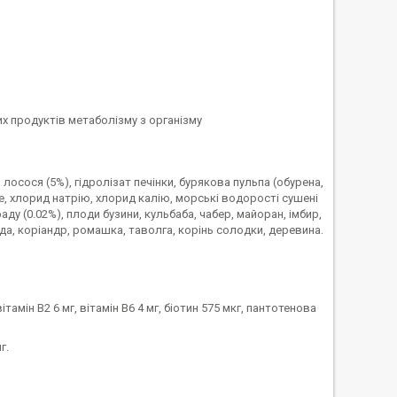
х продуктів метаболізму з організму
осося (5%), гідролізат печінки, бурякова пульпа (обурена,
яйце, хлорид натрію, хлорид калію, морські водорості сушені
раду (0.02%), плоди бузини, кульбаба, чабер, майоран, імбир,
анда, коріандр, ромашка, таволга, корінь солодки, деревина.
вітамін B2 6 мг, вітамін B6 4 мг, біотин 575 мкг, пантотенова
г.