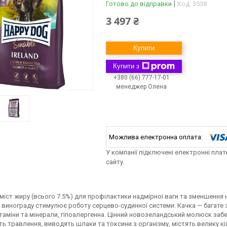
Готово до відправки
Код:
3538
3 497 ₴
Купити
Купити з
+380 (66) 777-17-01
менеджер Олена
У компанії підключені електронні пла
сайту.
іст жиру (всього 7.5%) для профілактики надмірної ваги та зменшення 
винограду стимулює роботу серцево-судинної системи. Качка — багате 
ітаміни та мінерали, гіпоалергенна. Цінний новозеландський молюск заб
 травлення, виводять шлаки та токсини з організму, містять велику кіл