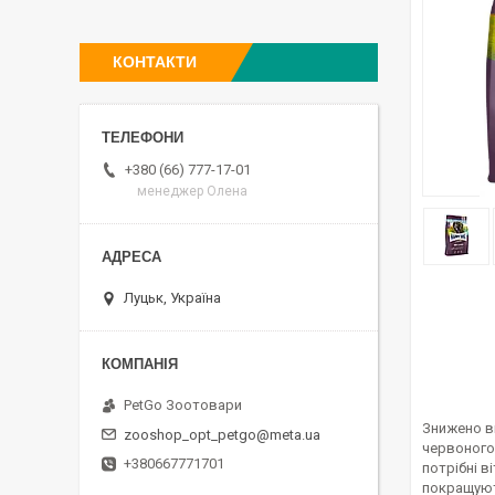
КОНТАКТИ
+380 (66) 777-17-01
менеджер Олена
Луцьк, Україна
PetGo Зоотовари
Знижено вм
zooshop_opt_petgo@meta.ua
червоного 
+380667771701
потрібні в
покращують