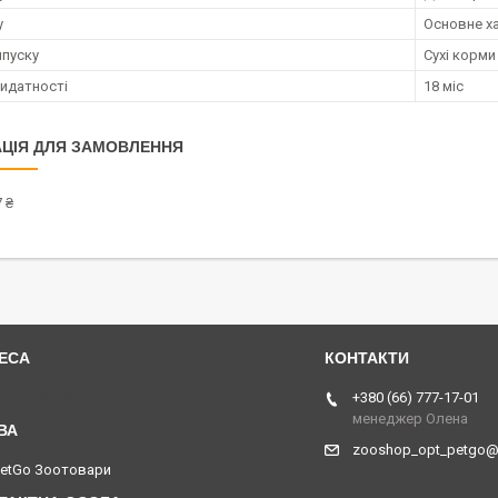
у
Основне х
пуску
Сухі корми
ридатності
18 міс
ЦІЯ ДЛЯ ЗАМОВЛЕННЯ
 ₴
уцьк, Україна
+380 (66) 777-17-01
менеджер Олена
zooshop_opt_petgo@
PetGo Зоотовари