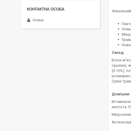
Унікальни
Олена
Пект
Ллян
Мікр
Трав
Ново
Склад:
Білок м'яс
сушена), ж
(0.15%), л
розмарин ш
Сухих трав 
Домішки:
Вітаміни/кг
кислота 10 
Мікроелеме
Антиоксид