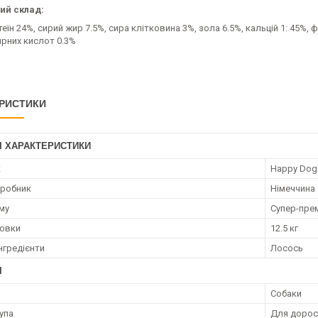
ий склад:
еїн 24%, сирий жир 7.5%, сира клітковина 3%, зола 6.5%, кальцій 1: 45%, 
ирних кислот 0.3%
РИСТИКИ
І ХАРАКТЕРИСТИКИ
к
Happy Dog
иробник
Німеччина
му
Супер-пре
ковки
12.5 кг
нгредієнти
Лосось
І
Собаки
упа
Для дорос