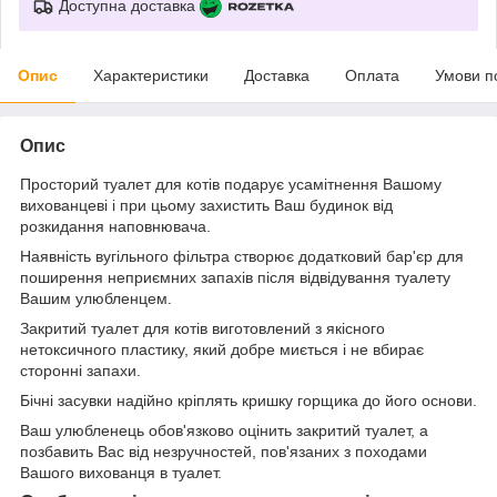
Доступна доставка
Опис
Характеристики
Доставка
Оплата
Умови п
Опис
Просторий туалет для котів подарує усамітнення Вашому
вихованцеві і при цьому захистить Ваш будинок від
розкидання наповнювача.
Наявність вугільного фільтра створює додатковий бар'єр для
поширення неприємних запахів після відвідування туалету
Вашим улюбленцем.
Закритий туалет для котів виготовлений з якісного
нетоксичного пластику, який добре миється і не вбирає
сторонні запахи.
Бічні засувки надійно кріплять кришку горщика до його основи.
Ваш улюбленець обов'язково оцінить закритий туалет, а
позбавить Вас від незручностей, пов'язаних з походами
Вашого вихованця в туалет.