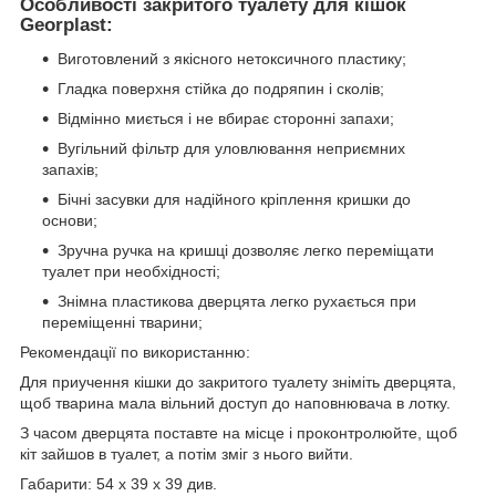
Особливості закритого туалету для кішок
Georplast:
Виготовлений з якісного нетоксичного пластику;
Гладка поверхня стійка до подряпин і сколів;
Відмінно миється і не вбирає сторонні запахи;
Вугільний фільтр для уловлювання неприємних
запахів;
Бічні засувки для надійного кріплення кришки до
основи;
Зручна ручка на кришці дозволяє легко переміщати
туалет при необхідності;
Знімна пластикова дверцята легко рухається при
переміщенні тварини;
Рекомендації по використанню:
Для приучення кішки до закритого туалету зніміть дверцята,
щоб тварина мала вільний доступ до наповнювача в лотку.
З часом дверцята поставте на місце і проконтролюйте, щоб
кіт зайшов в туалет, а потім зміг з нього вийти.
Габарити: 54 x 39 x 39 див.