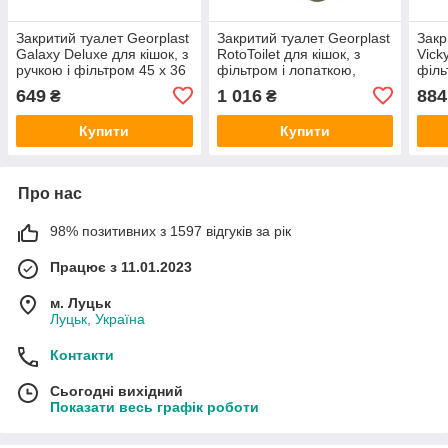
Закритий туалет Georplast
Закритий туалет Georplast
Закр
Galaxy Deluxe для кішок, з
RotoToilet для кішок, з
Vick
ручкою і фільтром 45 x 36
фільтром і лопаткою,
філь
x 31,5 см (Рожевий)
52×40×40 см (Бірюза)
(Бір
649
1 016
884
₴
₴
Купити
Купити
Про нас
98% позитивних з 1597 відгуків за рік
Працює з 11.01.2023
м. Луцьк
Луцьк, Україна
Контакти
Сьогодні вихідний
Показати весь графік роботи