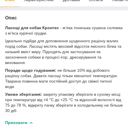
Опис
Ласощі для собак Кронтес
- м'яка тоненька сушена соломка
з м'яса курячої грудки.
Ідеально підійде для доповнення щоденного раціону малих
порід собак. Ласощі містять високий відсоток якісного білка та
низький вміст жиру. Підходять для застосування як
заохочення собаки в процесі ігор, дресирування та
виховання.
Поради щодо годування:
не більше 10% від добового
раціону собак. Давати ласощі тільки кімнатної температури.
Тварина повинна мати постійний доступ до свіжої питної
води.
Умови зберігання:
закриту упаковку зберігати в сухому місці
при температурі від +4 °C до +25 °C та відносній вологості від
75 до 78 %, відкриту пачку зберігати в холодильнику не більше
30 діб.
Приховати