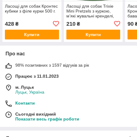
Ласощі для собак Кронтес
Ласощі для собак Trixie
Ласо
кубики з філе курки 500 г.
Mini Pretzels з куркою,
Крон
м’які жувальні кренделі,
бава
100 г, арт. 31656
100 
428
210
90
₴
₴
Купити
Купити
Про нас
98% позитивних з 1597 відгуків за рік
Працює з 11.01.2023
м. Луцьк
Луцьк, Україна
Контакти
Сьогодні вихідний
Показати весь графік роботи