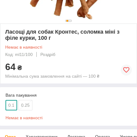
Ласощі для собак Кронтес, соломка міні з
філе курки, 100 г
Немає в наявності
Код: ml11/100
Роздріб
64
₴
Мінімальна сума замовлення на сайті — 100 ₴
Вага пакування
0.1
0.25
Немає в наявності
Опис
Характеристики
Доставка
Оплата
Умови п