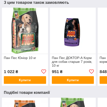
З цим товаром також замовляють
Пан Пес Юніор 10 кг
Пан Пес ДОКТОР-А Корм
Пан 
для собак старше 7 років,
корм
10 кг
1 022
951
848
₴
₴
Купити
Купити
Подібні товари компанії