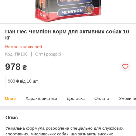
Пан Пес Чемпіон Корм для активних собак 10
кг
Немає в наявності
Код: ПК106
Опт і роздріб
978
₴
900 ₴
від 10 шт.
Опис
Характеристики
Доставка
Оплата
Умови п
Опис
Унікальна формула розроблена спеціально для службових,
спортивних, мисливських собак, що зазнають високих