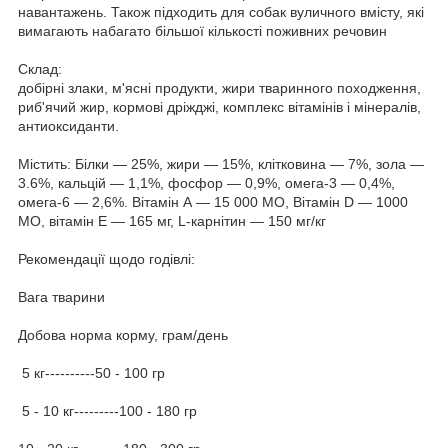
навантажень. Також підходить для собак вуличного вмісту, які
вимагають набагато більшої кількості поживних речовин
Склад:
добірні злаки, м'ясні продукти, жири тваринного походження,
риб'ячий жир, кормові дріжджі, комплекс вітамінів і мінералів,
антиоксиданти.
Містить: Білки — 25%, жири — 15%, клітковина — 7%, зола —
3.6%, кальцій — 1,1%, фосфор — 0,9%, омега-3 — 0,4%,
омега-6 — 2,6%. Вітамін А — 15 000 МО, Вітамін D — 1000
МО, вітамін Е — 165 мг, L-карнітин — 150 мг/кг
Рекомендації щодо годівлі:
Вага тварини
Добова норма корму, грам/день
5 кг----------50 - 100 гр
5 - 10 кг---------100 - 180 гр