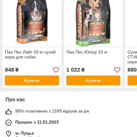
Пан Пес Лайт 10 кг сухий
Пан Пес Юніор 10 кг
Сухи
корм для собак
СТАН
сере
848
1 022
880
₴
₴
Купити
Купити
Про нас
98% позитивних з 1599 відгуків за рік
Працює з 11.01.2023
м. Луцьк