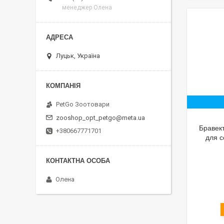
менеджер Олена
Луцьк, Україна
PetGo Зоотовари
zooshop_opt_petgo@meta.ua
Бравект
+380667771701
для с
Олена