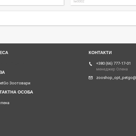
Ім0002
уцьк, Україна
+380 (66) 777-17-01
менеджер Олена
zooshop_opt_petgo@
PetGo Зоотовари
Олена