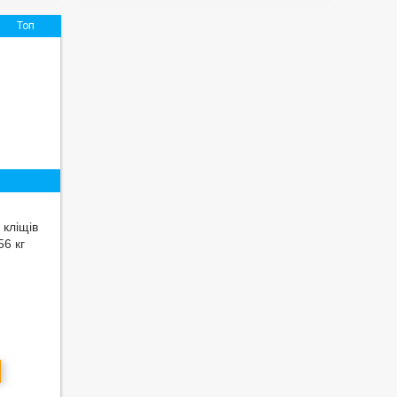
Топ
 кліщів
56 кг