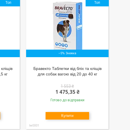
Топ
Топ
–5%
 кліщів
Бравекто Таблетки від бліх та кліщів
,5 кг
для собак вагою від 20 до 40 кг
1 553 ₴
1 475,35 ₴
Готово до відправки
Купити
Ім0001