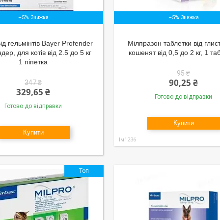
–5%
–5%
ід гельмінтів Bayer Profender
Мілпразон таблетки від глист
ер, для котів від 2.5 до 5 кг
кошенят від 0,5 до 2 кг, 1 та
1 піпетка
95 ₴
90,25 ₴
347 ₴
329,65 ₴
Готово до відправки
Готово до відправки
Купити
Купити
Ім1236
Топ