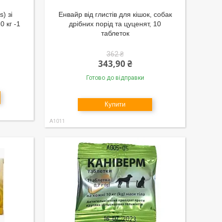
) зі
Енвайр від глистів для кішок, собак
0 кг -1
дрібних порід та цуценят, 10
таблеток
362 ₴
343,90 ₴
Готово до відправки
Купити
А1011