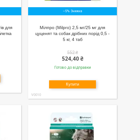
–5%
ів для
Мілпро (Milpro) 2,5 мг/25 мг для
блетка
цуценят та собак дрібних порід 0,5 -
5 кг, 4 таб
552 ₴
524,40 ₴
Готово до відправки
Купити
V0010