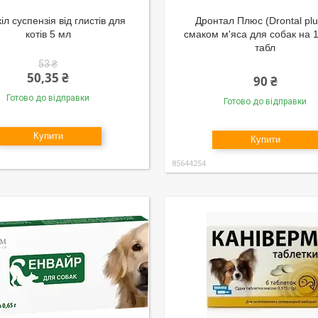
іл суспензія від глистів для
Дронтал Плюс (Drontal plus
котів 5 мл
смаком м'яса для собак на 1
табл
53 ₴
50,35 ₴
90 ₴
Готово до відправки
Готово до відправки
Купити
Купити
85644254