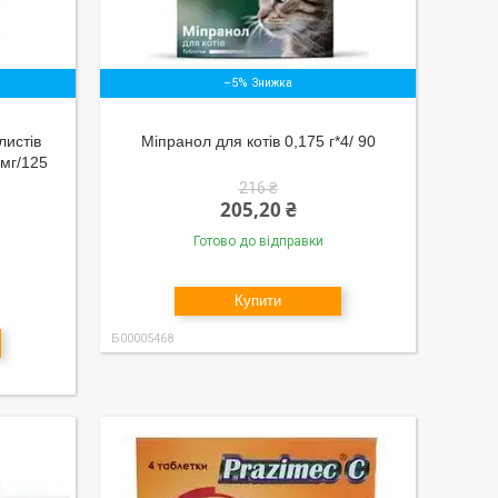
–5%
листів
Міпранол для котів 0,175 г*4/ 90
 мг/125
216 ₴
205,20 ₴
Готово до відправки
Купити
Б00005468