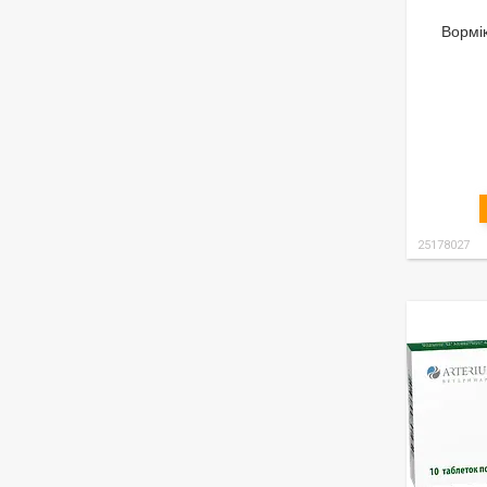
Вормік
25178027