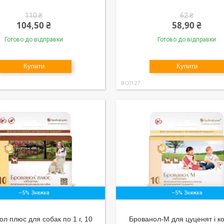
110 ₴
62 ₴
104,50 ₴
58,90 ₴
Готово до відправки
Готово до відправки
Купити
Купити
ВС0127
–5%
–5%
л плюс для собак по 1 г, 10
Брованол-М для цуценят і к