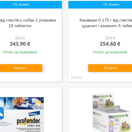
–5%
–5%
ід глистів у собак 1 упаковка
Каніверм 0,175 г від глисті
10 таблеток
цуценят і кошенят, 6 табл
362 ₴
268 ₴
343,90 ₴
254,60 ₴
Готово до відправки
Готово до відправки
Купити
Купити
ER0023