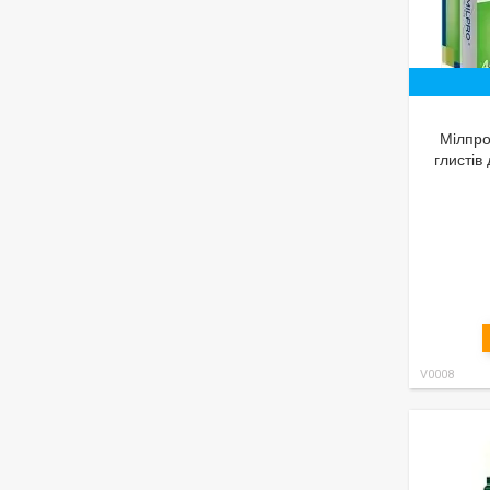
Мілпро 
глистів 
V0008