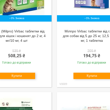
–5%
–5%
(Milpro) Virbac таблетки від
Мілпро Virbac таблетки від г
для кішок і кошенят до 2 кг, 4
для собак від 5 до 25 кг, 12,5
мг/10 мг, 4 шт
мг, 1 таблетка
535 ₴
205 ₴
508,25 ₴
194,75 ₴
Готово до відправки
Готово до відправки
Купити
Купити
V0009