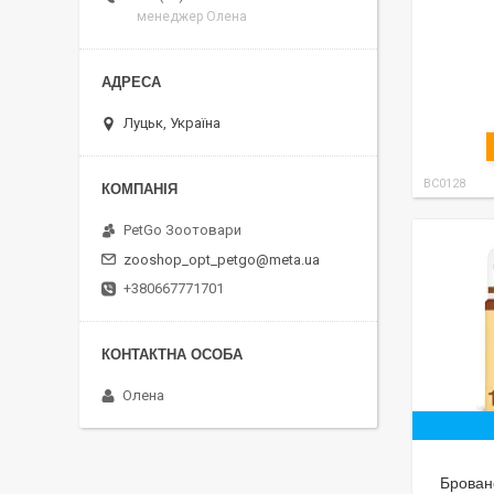
менеджер Олена
Луцьк, Україна
ВС0128
PetGo Зоотовари
zooshop_opt_petgo@meta.ua
+380667771701
Олена
Бровано