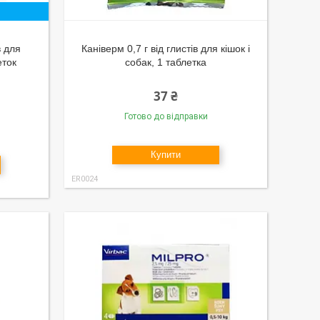
в для
Каніверм 0,7 г від глистів для кішок і
еток
собак, 1 таблетка
37 ₴
Готово до відправки
Купити
ER0024