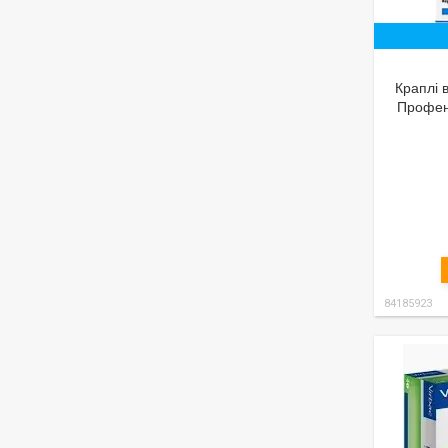
Краплі в
Профенд
84185923