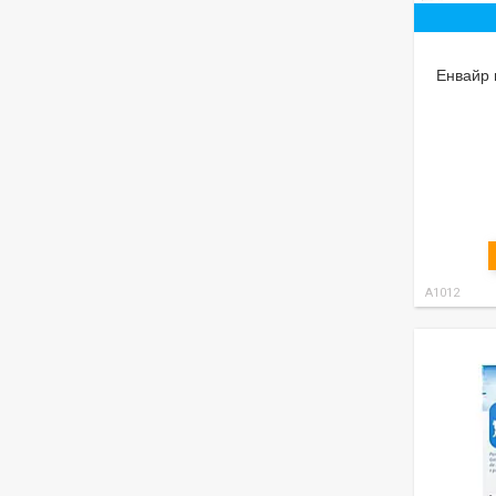
Енвайр в
А1012