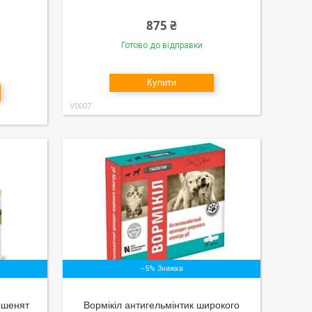
875 ₴
Готово до відправки
Купити
V0007
–5%
ошенят
Вормікіл антигельмінтик широкого