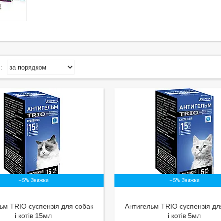
–5%
–5%
ьм TRIO суспензія для собак
Антигельм TRIO суспензія дл
і котів 15мл
і котів 5мл