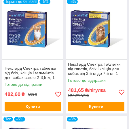
Термін до 06,2026
–5%
–5%
НексГард Спектра Таблетки
Нексгард Спектра таблетки
від глистів, бліх і кліщів для
від бліх, кліщів і гельмінтів
собак від 3,5 кг до 7,5 кг -1
для собак вагою 2-3,5 кг, 1
таблетка
Готово до відправки
таблетка
Готово до відправки
481,65
₴/пігулка
482,60
₴
508 ₴
507 ₴/пігулка
Купити
Купити
Топ
–5%
–5%