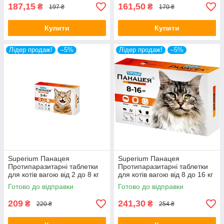
187,15
161,50
₴
₴
197 ₴
170 ₴
Купити
Купити
Лідер продаж!
–5%
Лідер продаж!
–5%
Superium Панацея
Superium Панацея
Протипаразитарні таблетки
Протипаразитарні таблетки
для котів вагою від 2 до 8 кг
для котів вагою від 8 до 16 кг
Готово до відправки
Готово до відправки
209
241,30
₴
₴
220 ₴
254 ₴