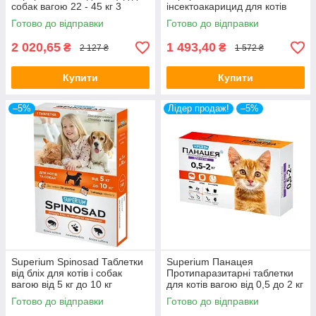
собак вагою 22 - 45 кг 3
інсектоакарицид для котів
таблетки
вагою 2 - 8 кг 3 таблетки
Готово до відправки
Готово до відправки
2 020,65
1 493,40
₴
₴
2 127 ₴
1 572 ₴
Купити
Купити
–5%
Лідер продаж!
–5%
Superium Spinosad Таблетки
Superium Панацея
від бліх для котів і собак
Протипаразитарні таблетки
вагою від 5 кг до 10 кг
для котів вагою від 0,5 до 2 кг
Готово до відправки
Готово до відправки