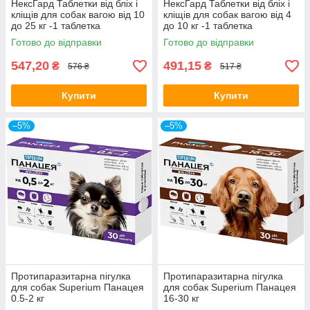
НексГард Таблетки від бліх і
НексГард Таблетки від бліх і
кліщів для собак вагою від 10
кліщів для собак вагою від 4
до 25 кг -1 таблетка
до 10 кг -1 таблетка
Готово до відправки
Готово до відправки
547,20
491,15
₴
₴
576 ₴
517 ₴
Купити
Купити
–5%
–5%
Протипаразитарна пігулка
Протипаразитарна пігулка
для собак Superium Панацея
для собак Superium Панацея
0.5-2 кг
16-30 кг