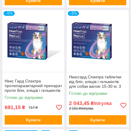
Купити
Купити
–5%
–5%
Нексгард Спектра таблетки
Некс Гард Спектра
від бліх, кліщів і гельмінтів
протипаразитарний препарат
для собак вагою 15-30 кг, 3
проти бліх, кліщів і гельмінтів
табл
Готово до відправки
для собак 1 табл. 15-30 кг
Готово до відправки
2 043,45
₴/пігулка
681,15
₴
717 ₴
2 151 ₴/пігулка
Купити
Купити